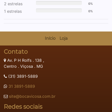
2 estrelas
0%
1 estrelas
0%
Início
Loja
Contato
Av. P H Rolfs . 138 ,
Centro . Viçosa . MG
(31) 3891-5889
31 3891-5889
site@bocavicosa.com.br
Redes sociais