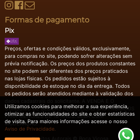
Formas de pagamento
Pix
Preços, ofertas e condições válidos, exclusivamente,
para compras no site, podendo sofrer alterações sem
prévia notificação. Os preços dos produtos constantes
no site podem ser diferentes dos preços praticados
nas lojas físicas. Os pedidos estão sujeitos à
disponibilidade de estoque no dia da entrega. Todos
os pedidos serão atendidos mediante à validação dos
dados cadastrais do solicitante. A VENDA E O
Utilizamos cookies para melhorar a sua experiência,
CONSUMO DE BEBIDAS ALCOÓLICAS SÃO PROIBIDOS
otimizar as funcionalidades do site e obter estatísticas
PARA MENORES DE 18 ANOS. BEBA COM
de visita. Para maiores informações acesse o nosso
MODERAÇÃO.
Aviso de Privacidade.
Direitos Autorais ©
Boca Viçosa