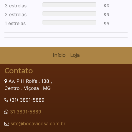
3 estrelas
0%
2 estrelas
0%
1 estrelas
0%
Início
Loja
Contato
Av. P H Rolfs . 138 ,
Centro . Viçosa . MG
(31) 3891-5889
31 3891-5889
site@bocavicosa.com.br