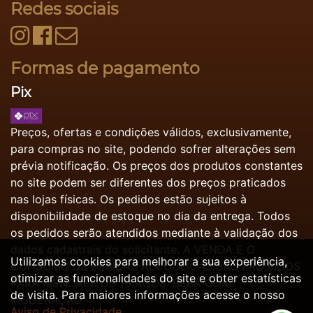
Redes sociais
Formas de pagamento
Pix
Preços, ofertas e condições válidos, exclusivamente,
para compras no site, podendo sofrer alterações sem
prévia notificação. Os preços dos produtos constantes
no site podem ser diferentes dos preços praticados
nas lojas físicas. Os pedidos estão sujeitos à
disponibilidade de estoque no dia da entrega. Todos
os pedidos serão atendidos mediante à validação dos
dados cadastrais do solicitante. A VENDA E O
Utilizamos cookies para melhorar a sua experiência,
CONSUMO DE BEBIDAS ALCOÓLICAS SÃO PROIBIDOS
otimizar as funcionalidades do site e obter estatísticas
PARA MENORES DE 18 ANOS. BEBA COM
de visita. Para maiores informações acesse o nosso
MODERAÇÃO.
Aviso de Privacidade.