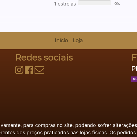
1 estrelas
0%
Início
Loja
Redes sociais
F
P
sivamente, para compras no site, podendo sofrer alteraçõe
rentes dos preços praticados nas lojas físicas. Os pedidos 