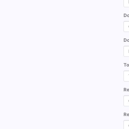
Do
Do
To
Re
Re