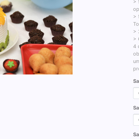
> 
op
> 
To
> 
> 
4 
ob
um
pr
Sa
Sa
Sa