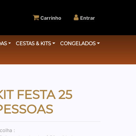
Carrinho
Entrar
DAS
CESTAS & KITS
CONGELADOS
KIT FESTA 25
PESSOAS
colha :