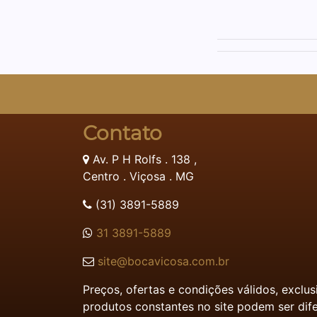
Contato
Av. P H Rolfs . 138 ,
Centro . Viçosa . MG
(31) 3891-5889
31 3891-5889
site@bocavicosa.com.br
Preços, ofertas e condições válidos, exclu
produtos constantes no site podem ser dife