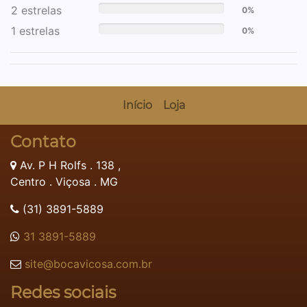
2 estrelas
0%
1 estrelas
0%
Início
Loja
Contato
Av. P H Rolfs . 138 ,
Centro . Viçosa . MG
(31) 3891-5889
31 3891-5889
site@bocavicosa.com.br
Redes sociais