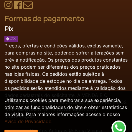
Formas de pagamento
Pix
Preços, ofertas e condições válidos, exclusivamente,
para compras no site, podendo sofrer alterações sem
prévia notificação. Os preços dos produtos constantes
no site podem ser diferentes dos preços praticados
nas lojas físicas. Os pedidos estão sujeitos à
disponibilidade de estoque no dia da entrega. Todos
os pedidos serão atendidos mediante à validação dos
dados cadastrais do solicitante. A VENDA E O
Utilizamos cookies para melhorar a sua experiência,
CONSUMO DE BEBIDAS ALCOÓLICAS SÃO PROIBIDOS
otimizar as funcionalidades do site e obter estatísticas
PARA MENORES DE 18 ANOS. BEBA COM
de visita. Para maiores informações acesse o nosso
MODERAÇÃO.
Aviso de Privacidade.
Direitos Autorais ©
Boca Viçosa