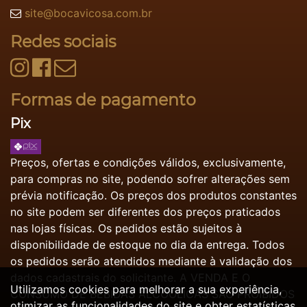
site@bocavicosa.com.br
Redes sociais
Formas de pagamento
Pix
Preços, ofertas e condições válidos, exclusivamente,
para compras no site, podendo sofrer alterações sem
prévia notificação. Os preços dos produtos constantes
no site podem ser diferentes dos preços praticados
nas lojas físicas. Os pedidos estão sujeitos à
disponibilidade de estoque no dia da entrega. Todos
os pedidos serão atendidos mediante à validação dos
dados cadastrais do solicitante. A VENDA E O
Utilizamos cookies para melhorar a sua experiência,
CONSUMO DE BEBIDAS ALCOÓLICAS SÃO PROIBIDOS
otimizar as funcionalidades do site e obter estatísticas